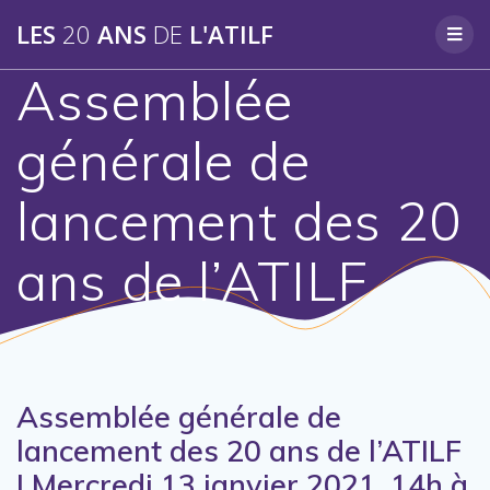
Skip
LES
20
ANS
DE
L'ATILF
to
content
Assemblée
générale de
lancement des 20
ans de l’ATILF
Assemblée générale de
lancement des 20 ans de l’ATILF
| Mercredi 13 janvier 2021, 14h à