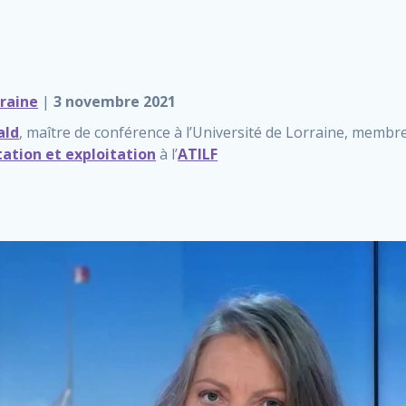
rraine
|
3 novembre 2021
ald
, maître de conférence à l’Université de Lorraine, membre 
tation et exploitation
à l’
ATILF
Lecteur
vidéo