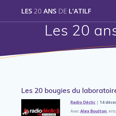
Skip
to
LES
20
ANS
DE
L'ATILF
content
Les 20 ans
Les 20 bougies du laboratoir
Radio Déclic
|
14 déce
Avec
Alex Boulton
, en