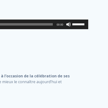
Utilisez
00:00
les
flèches
haut/bas
pour
augmenter
ou
diminuer
le
volume.
F à l’occasion de la célébration de ses
e mieux le connaître aujourd’hui et