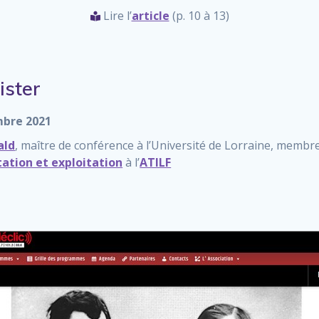
Lire l’
article
(p. 10 à 13)
ister
mbre 2021
ald
, maître de conférence à l’Université de Lorraine, membre 
tation et exploitation
à l’
ATILF