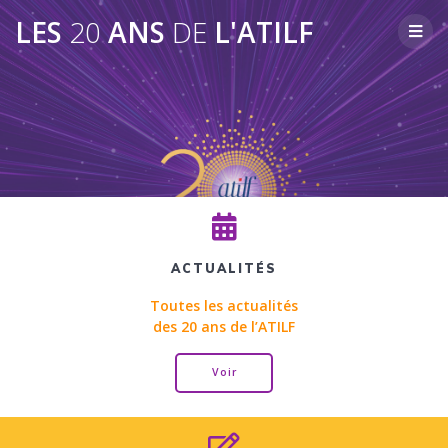
Skip
LES
20
ANS
DE
L'ATILF
to
content
ACTUALITÉS
Toutes les actualités
des 20 ans de l’ATILF
Voir