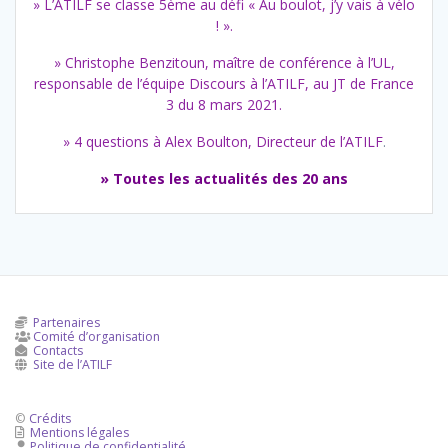
» L’ATILF se classe 5ème au défi « Au boulot, j’y vais à vélo
! ».
» Christophe Benzitoun, maître de conférence à l’UL,
responsable de l’équipe Discours à l’ATILF, au JT de France
3 du 8 mars 2021.
» 4 questions à Alex Boulton, Directeur de l’ATILF
.
» Toutes les actualités des 20 ans
Partenaires
Comité d’organisation

Contacts

Site de l’ATILF

©
Crédits
Mentions légales

Politique de confidentialité
