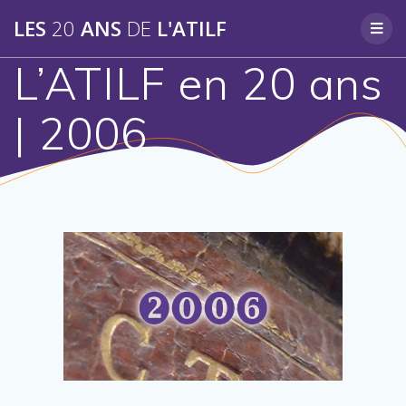
Skip
LES
20
ANS
DE
L'ATILF
to
content
L’ATILF en 20 ans
| 2006