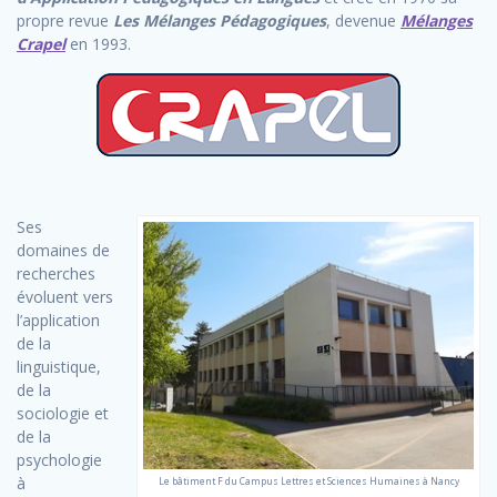
propre revue
Les Mélanges Pédagogiques
, devenue
Mélanges
Crapel
en 1993.
Ses
domaines de
recherches
évoluent vers
l’application
de la
linguistique,
de la
sociologie et
de la
psychologie
à
Le bâtiment F du Campus Lettres et Sciences Humaines à Nancy