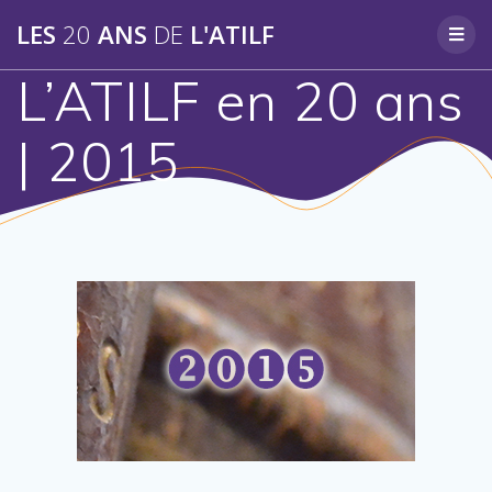
Skip
LES
20
ANS
DE
L'ATILF
to
content
L’ATILF en 20 ans
| 2015